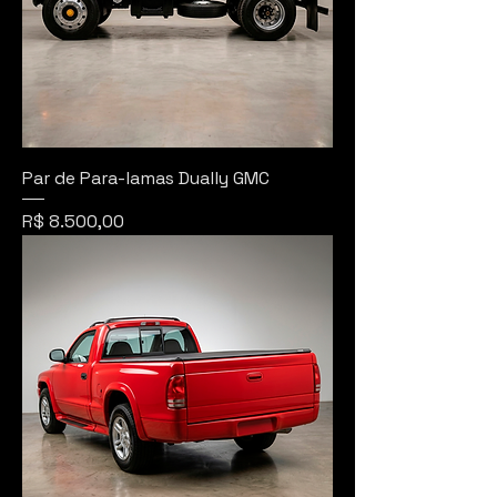
Par de Para-lamas Dually GMC
Preço
R$ 8.500,00