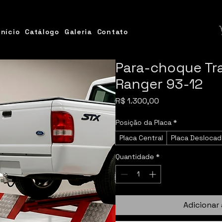
Início
Catálogo
Galeria
Contato
Para-choque Tr
Ranger 93-12
Preço
R$ 1.300,00
Posição da Placa
*
Placa Central
Placa Deslocad
Quantidade
*
Adicionar 