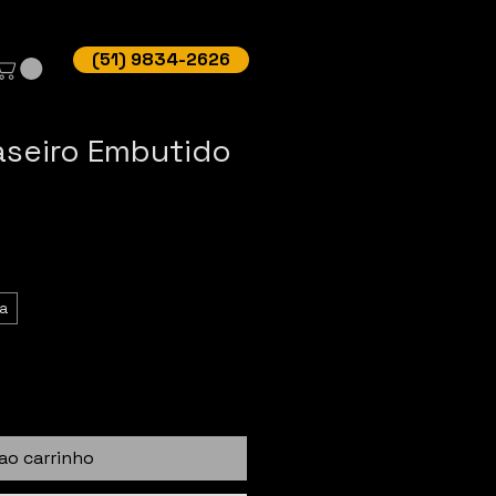
(51) 9834-2626
aseiro Embutido
a
ao carrinho