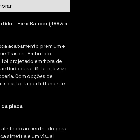
prar
tido – Ford Ranger (1993 a
usca acabamento premium e
que Traseiro Embutido
foi projetado em fibra de
rantindo durabilidade, leveza
roceria. Com opções de
le se adapta perfeitamente
 da placa
 alinhado ao centro do para-
ca simetria e um visual