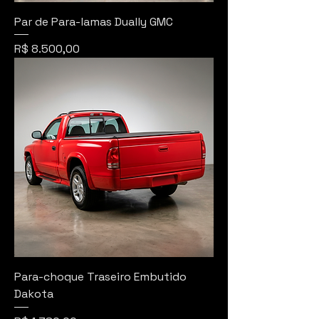
Par de Para-lamas Dually GMC
Preço
R$ 8.500,00
Para-choque Traseiro Embutido
Dakota