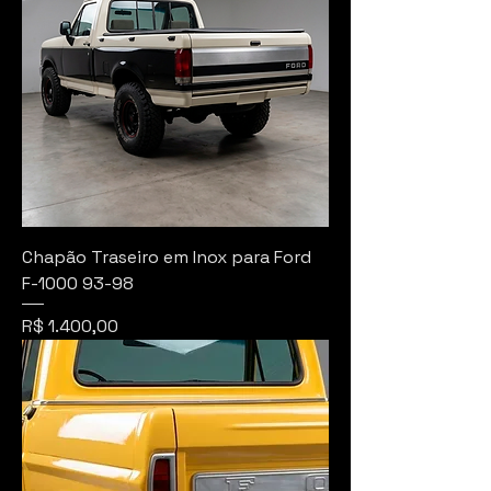
Chapão Traseiro em Inox para Ford
F-1000 93-98
Preço
R$ 1.400,00