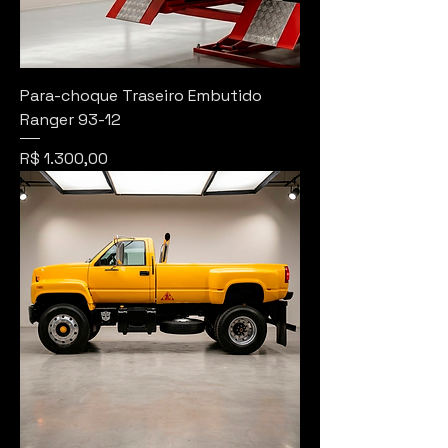
Para-choque Traseiro Embutido
Ranger 93-12
Preço
R$ 1.300,00